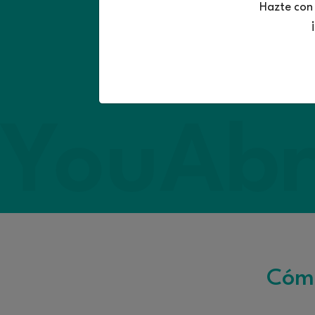
Hazte con
En
Alemania
puedes elegir el
instituto alemán
, como un es
Escolar en Alemania
determi
para la búsqueda de tu placemen
Cómo