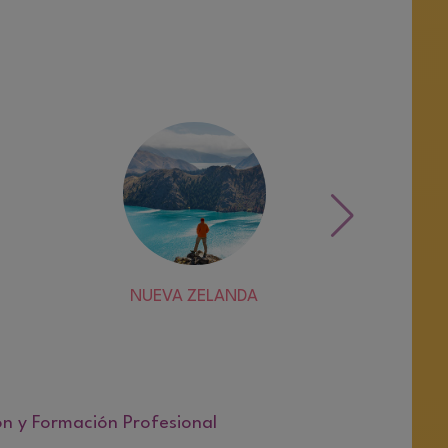
NUEVA ZELANDA
S
ón y Formación Profesional