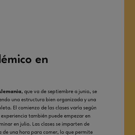
démico en
 Alemania
, que va de septiembre a junio, se
iendo una estructura bien organizada y una
eta. El comienzo de las clases varía según
tu experiencia también puede empezar en
inar en julio. Las clases se imparten de
a de una hora para comer, lo que permite