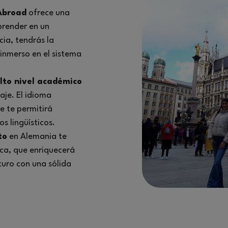
Abroad
ofrece una
prender en un
cia, tendrás la
 inmerso en el sistema
lto nivel académico
aje. El idioma
e te permitirá
s lingüísticos.
to
en Alemania te
ica, que enriquecerá
uturo con una sólida