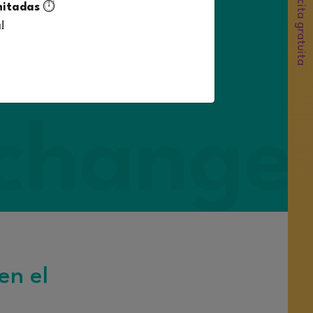
Solicita una cita gratuita
mitadas
⏱️
a
!
de acogida y
estudiar en un
rimestre, Semestre o Año
r por un área metropolitana
en el