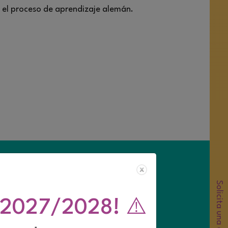
 el proceso de aprendizaje alemán.
so 2027/2028! ⚠️