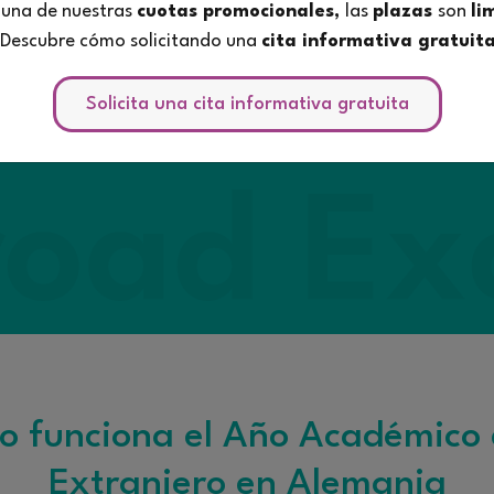
 una de nuestras
cuotas promocionales,
las
plazas
son
li
¡Descubre cómo solicitando una
cita informativa gratuit
 programa
Exchange
, que te permite vivir con una familia 
tudiante local. La familia que decida acogerte durante un
T
Solicita una cita informativa gratuita
nará tu destino concreto. En Alemania también puedes opta
t, en función de tus necesidades y la disponibilidad.
 funciona el Año Académico 
Extranjero en Alemania