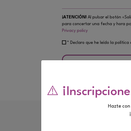
¡ATENCIÓN!
Al pulsar el botón «Sol
para concertar una fecha y hora par
Privacy policy
* Declaro que he leído la polític
⚠️ ¡Inscripcion
Hazte con