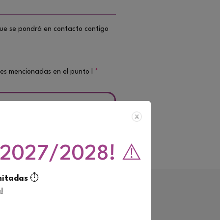
 que se pondrá en contacto contigo
ades mencionadas en el punto I
*
so 2027/2028! ⚠️
mitadas
⏱️
a
!