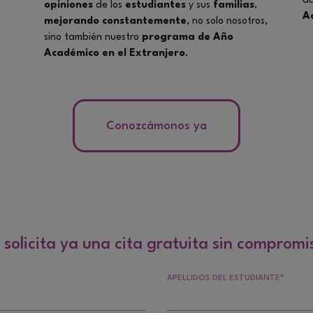
ac
opiniones
de los
estudiantes
y sus
familias
,
A
mejorando constantemente
, no solo nosotros,
sino también nuestro
programa de Año
Académico en el Extranjero
.
Conozcámonos ya
y solicita ya una cita gratuita sin compromi
APELLIDOS DEL ESTUDIANTE
*