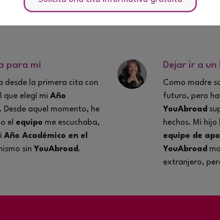
a para mí
Dejar ir a un 
 desde la primera cita con
Como madre sab
l que elegí mi
Año
futuro, pero h
. Desde aquel momento, he
YouAbroad
sup
o el
equipo
me escuchaba,
hechos. Mi hijo
i
Año Académico en el
equipo de apo
mismo sin
YouAbroad
.
YouAbroad
mar
extranjero, pe