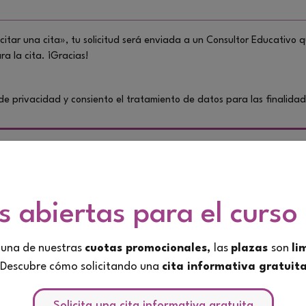
icitar una cita», tu solicitud será enviada a un Consultor Educativo
a la cita. ¡Gracias!
a de privacidad y consiento el tratamiento de datos para las finalid
Solicita una cita gratuita
es abiertas para el cur
 una de nuestras
cuotas promocionales,
las
plazas
son
li
¡Descubre cómo solicitando una
cita informativa gratuit
Solicita una cita informativa gratuita