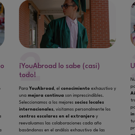
2
mo
¡YouAbroad lo sabe (casi)
U
todo!
Nu
pa
o
Para
YouAbroad
, el
conocimiento
exhaustivo y
A
una
mejora continua
son imprescindibles.
tr
Seleccionamos a los mejores
socios locales
pa
internacionales
, visitamos personalmente los
i
a
centros escolares en el extranjero
y
tu
reevaluamos las colaboraciones cada año
pr
a
basándonos en el análisis exhaustivo de las