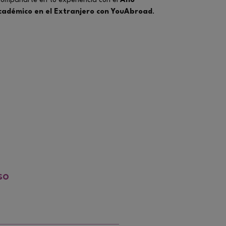
ompañarte en tu experiencia con el
Año
cadémico en el Extranjero con YouAbroad
.
so